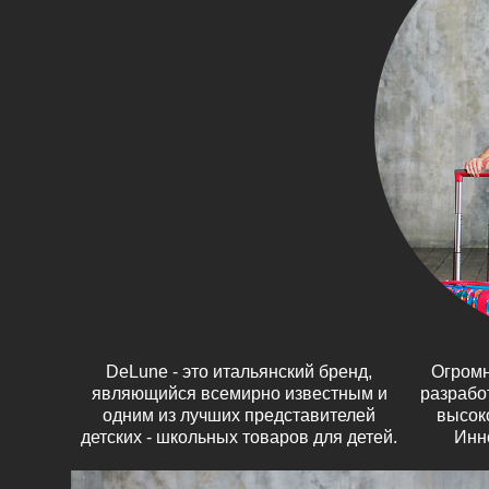
DeLune - это итальянский бренд,
Огромн
техно
являющийся всемирно известным и
разрабо
протест
одним из лучших представителей
высок
стиран
детских - школьных товаров для детей.
Инн