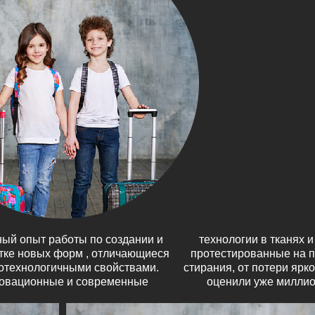
ый опыт работы по создании и
логии в тканях и фурнитуре
тке новых форм , отличающиеся
ированные на прочность , от
отехнологичными свойствами.
ия, от потери яркого цвета, и это
овационные и современные
оценили уже миллио