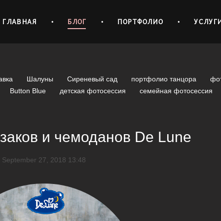
ГЛАВНАЯ
•
БЛОГ
•
ПОРТФОЛИО
•
УСЛУГ
авка
Шалуны
Сиреневый сад
портфолио танцора
фо
Button Blue
детская фотосессия
семейная фотосессия
заков и чемоданов De Lune
September 27, 2018 13:48