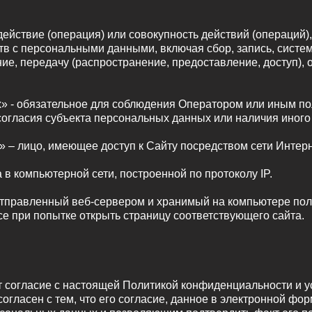
действие (операция) или совокупность действий (операций
тв с персональными данными, включая сбор, запись, систе
ие, передачу (распространение, предоставление, доступ), 
х» - обязательное для соблюдения Оператором или иным п
согласия субъекта персональных данных или наличия иного
)» – лицо, имеющее доступ к Сайту посредством сети Интер
а в компьютерной сети, построенной по протоколу IP.
отправленный веб-сервером и хранимый на компьютере поль
е при попытке открыть страницу соответствующего сайта.
т согласие с настоящей Политикой конфиденциальности и 
гласен с тем, что его согласие, данное в электронной фор