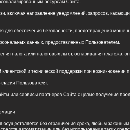
ерсонализированным ресурсам Сайта.
язи, включая направление уведомлений, запросов, касающих
ля для обеспечения безопасности, предотвращения мошенн
ерсональных данных, предоставленных Пользователем.
дения налога или налоговых льгот, оспаривания платежа, о
 клиентской и технической поддержки при возникновении 
огласия Пользователя.
айты или сервисы партнеров Сайта с целью получения проду
ормации
я осуществляется без ограничения срока, любым законным
средств автоматизации или без использования таких средс