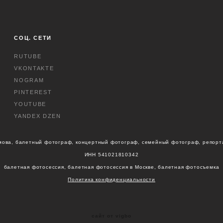
СОЦ. СЕТИ
RUTUBE
VKONTAKTE
NOGRAM
PINTEREST
YOUTUBE
YANDEX DZEN
мова, балетный фотограф, концертный фотограф, семейный фотограф, репор
ИНН 541021810342
балетная фотосессия, балетная фотосессия в Москве, балетная фотосъемка
Политика конфиденциальности
сайт от vigbo