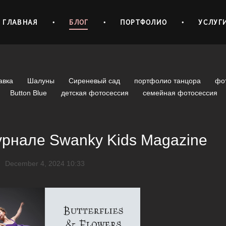
ГЛАВНАЯ
•
БЛОГ
•
ПОРТФОЛИО
•
УСЛУГ
авка
Шалуны
Сиреневый сад
портфолио танцора
фо
Button Blue
детская фотосессия
семейная фотосессия
урнале Swanky Kids Magazine
December 4, 2024 10:33