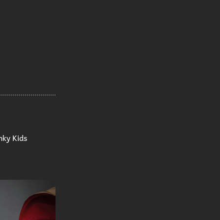
ky Kids
и