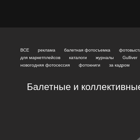
ВСЕ
реклама
балетная фотосъемка
фотовыст
для маркетплейсов
каталоги
журналы
Gulliver
новогодняя фотосессия
фотокниги
за кадром
Балетные и коллективные