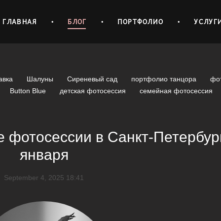
ГЛАВНАЯ
•
БЛОГ
•
ПОРТФОЛИО
•
УСЛУГ
авка
Шалуны
Сиреневый сад
портфолио танцора
фо
Button Blue
детская фотосессия
семейная фотосессия
 фотосессии в Санкт-Петербург
января
September 4, 2025 18:41