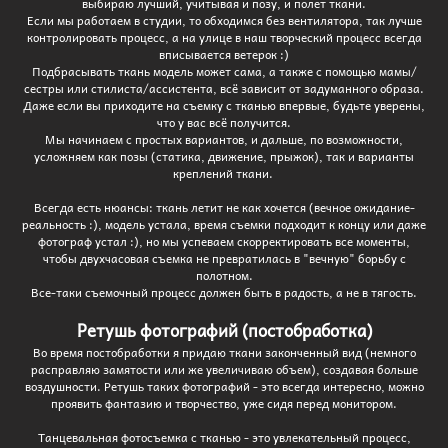
выбираю лучший, учитывая и позу, и полет ткани.
Если мы работаем в студии, то обходимся без вентилятора, так лучше
контролировать процесс, а на улице в наш творческий процесс всегда
вписывается ветерок :)
Подбрасывать ткань модель может сама, а также с помощью мамы/
сестры или стилиста/ассистента, всё зависит от задуманного образа.
Даже если вы приходите на съемку с тканью впервые, будьте уверены,
что у вас всё получится.
Мы начинаем с простых вариантов, и дальше, по возможности,
усложняем как позы (статика, движение, прыжок), так и варианты
креплений ткани.
Всегда есть нюансы: ткань летит не как хочется (вечное ожидание-
реальность :), модель устала, время съемки подходит к концу или даже
фотограф устал :), но мы успеваем скорректировать все моменты,
чтобы двухчасовая съемка не превратилась в "вечную" борьбу с
полотном.
Все-таки съемочный процесс должен быть в радость, а не в тягость.
Ретушь фотографий (постобработка)
Во время постобработки я придаю ткани законченный вид (немного
расправляю замятости или же увеличиваю объем), создавая больше
воздушности. Ретушь таких фотографий - это всегда интересно, можно
проявить фантазию и творчество, уже сидя перед монитором.
Танцевальная фотосъемка с тканью - это увлекательный процесс,