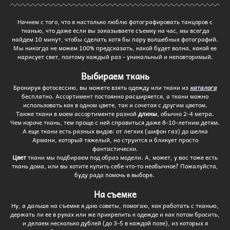
Начнем с того, что я настолько люблю фотографировать танцоров с
тканью, что даже если вы заказываете съемку на час, мы всегда
найдем 10 минут, чтобы сделать хотя бы пару волшебных фотографий.
Мы никогда не можем 100% предсказать, какой будет волна, какой ее
нарисует свет, поэтому каждый раз - уникальный и неповторимый.
Выбираем ткань
Бронируя фотосессию, вы можете взять одежду или ткани из
каталога
бесплатно. Ассортимент постоянно расширяется, а ткани можно
использовать как в одном цвете, так и сочетая с другим цветом.
Также ткани в моем ассортименте разной
длины
, обычно 2-4 метра.
Чем короче ткань, тем проще с ней справиться даже 8-10-летним детям.
А еще ткани есть разных видов: от легких (шифон газ) до шелка
Армани, который тяжелый, но струится и бликует просто
фантастически.
Цвет
ткани мы подбираем под образ модели. А, может, у вас тоже есть
ткань дома, или вы хотите купить себе что-то необычное? Пожалуйста,
буду рада помочь в выборе.
На съемке
Ну, а дальше на съемке я даю советы, помогаю, как работать с тканью,
держать ли ее в руках или же прикрепить к одежде и как потом бросить,
и делаем несколько дублей (до 3-5 в каждой позе), из которых я