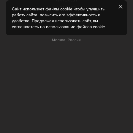
PINTEREST
YOUTUBE
Сайт использует файлы cookie чтобы улучшить
работу сайта, повысить его эффективность и
YANDEX DZEN
удобство. Продолжая использовать сайт, вы
соглашаетесь на использование файлов cookie.
КОНТАКТЫ
Москва, Россия
+7(915)-390-11-45
Напишите мне письмо
Задайте вопрос в WhatsApp
© Елена Евдокимова, балетный фотограф, концертный фотограф,
семейный фотограф, репортажный фотограф
ИНН 541021810342
балетная фотосессия, балетная фотосессия в Москве, балетная
фотосъемка
Политика конфиденциальности