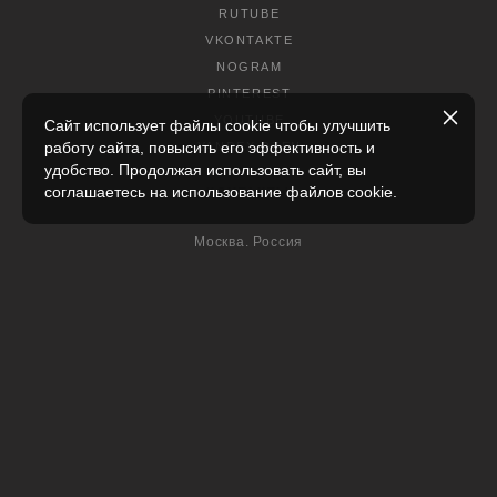
RUTUBE
VKONTAKTE
NOGRAM
PINTEREST
YOUTUBE
Сайт использует файлы cookie чтобы улучшить
работу сайта, повысить его эффективность и
YANDEX DZEN
удобство. Продолжая использовать сайт, вы
соглашаетесь на использование файлов cookie.
КОНТАКТЫ
Москва, Россия
+7(915)-390-11-45
Напишите мне письмо
Задайте вопрос в WhatsApp
© Елена Евдокимова, балетный фотограф, концертный фотограф,
семейный фотограф, репортажный фотограф
ИНН 541021810342
балетная фотосессия, балетная фотосессия в Москве, балетная
фотосъемка