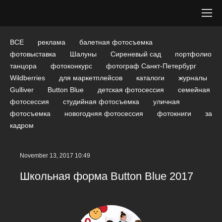
ВСЕ
реклама
балетная фотосъемка
фотовыставка
Шалуны
Сиреневый сад
портфолио
танцора
фотоконкурс
фотограф Санкт-Петербург
Wildberries
для маркетплейсов
каталоги
журналы
Gulliver
Button Blue
детская фотосессия
семейная
фотосессия
студийная фотосъемка
уличная
фотосъемка
новогодняя фотосессия
фотокниги
за
кадром
November 13, 2017 10:49
Школьная форма Button Blue 2017