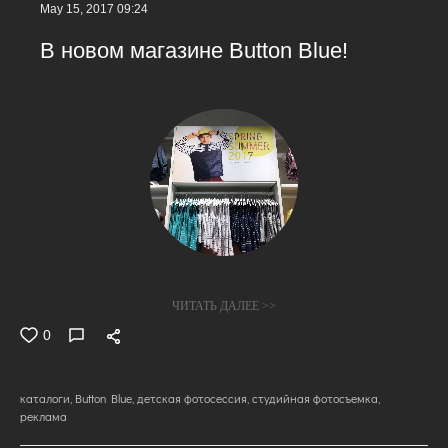
May 15, 2017 09:24
В новом магазине Button Blue!
ЧИТАТЬ ДАЛЕЕ >>
0
каталоги
Button Blue
детская фотосессия
студийная фотосъемка
реклама