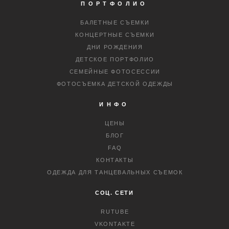
ПОРТФОЛИО
БАЛЕТНЫЕ СЪЕМКИ
КОНЦЕРТНЫЕ СЪЕМКИ
ДНИ РОЖДЕНИЯ
ДЕТСКОЕ ПОРТФОЛИО
СЕМЕЙНЫЕ ФОТОСЕССИИ
ФОТОСЪЕМКА ДЕТСКОЙ ОДЕЖДЫ
ИНФО
ЦЕНЫ
БЛОГ
FAQ
КОНТАКТЫ
ОДЕЖДА ДЛЯ ТАНЦЕВАЛЬНЫХ СЪЕМОК
СОЦ. СЕТИ
RUTUBE
VKONTAKTE